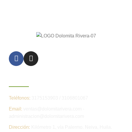
Contáctenos
Teléfonos:
3175153903 / 3106801067
Email:
ventas@dolomitarivera.com -
administracion@dolomitarivera.com
Dirección:
Kilómetro 1, vía Palermo. Neiva, Huila.