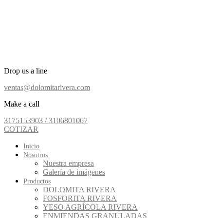
Drop us a line
ventas@dolomitarivera.com
Make a call
3175153903 / 3106801067
COTIZAR
Inicio
Nosotros
Nuestra empresa
Galería de imágenes
Productos
DOLOMITA RIVERA
FOSFORITA RIVERA
YESO AGRÍCOLA RIVERA
ENMIENDAS GRANULADAS